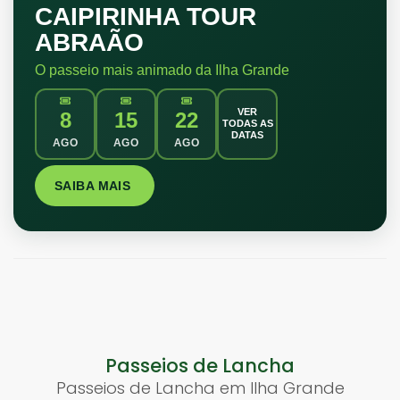
CAIPIRINHA TOUR
ABRAÃO
O passeio mais animado da Ilha Grande
VER
8
15
22
TODAS AS
DATAS
AGO
AGO
AGO
SAIBA MAIS
Passeios de Lancha
Passeios de Lancha em Ilha Grande